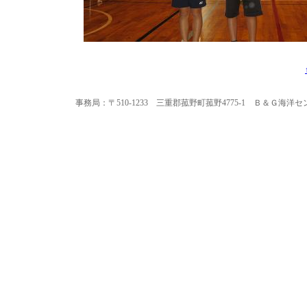
事務局：〒510-1233 三重郡菰野町菰野4775-1 Ｂ＆Ｇ海洋センター内