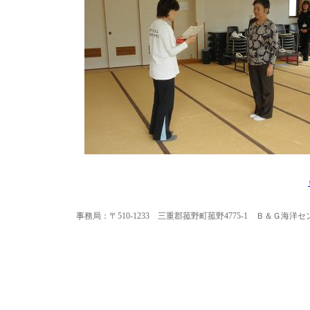
事務局：〒510-1233 三重郡菰野町菰野4775-1 Ｂ＆Ｇ海洋センター内